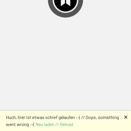
🗙
Huch, hier ist etwas schief gelaufen :-( // Oops, something
went wrong :-(
Neu laden // Reload