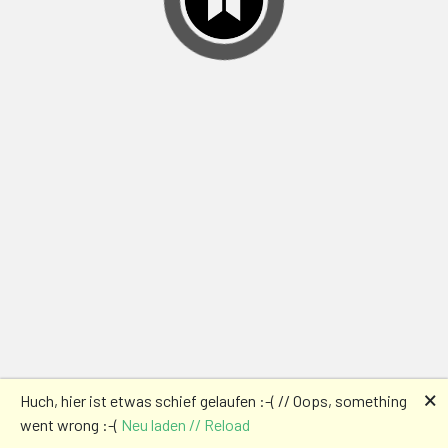
🗙
Huch, hier ist etwas schief gelaufen :-( // Oops, something
went wrong :-(
Neu laden // Reload