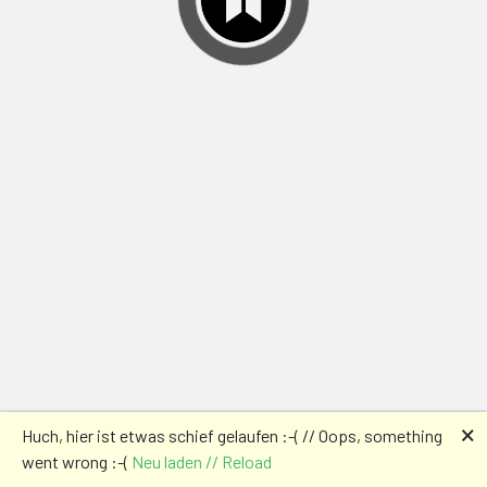
🗙
Huch, hier ist etwas schief gelaufen :-( // Oops, something
went wrong :-(
Neu laden // Reload