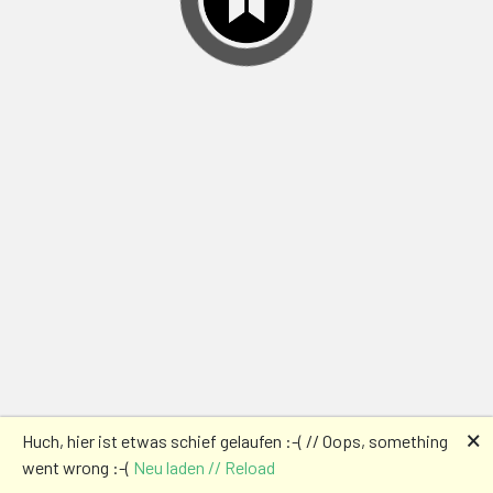
🗙
Huch, hier ist etwas schief gelaufen :-( // Oops, something
went wrong :-(
Neu laden // Reload