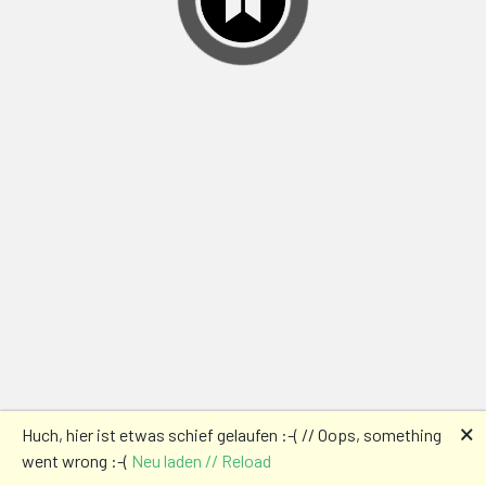
🗙
Huch, hier ist etwas schief gelaufen :-( // Oops, something
went wrong :-(
Neu laden // Reload