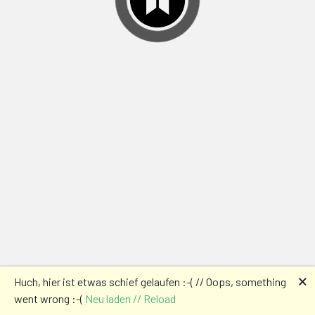
🗙
Huch, hier ist etwas schief gelaufen :-( // Oops, something
went wrong :-(
Neu laden // Reload