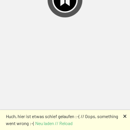
🗙
Huch, hier ist etwas schief gelaufen :-( // Oops, something
went wrong :-(
Neu laden // Reload