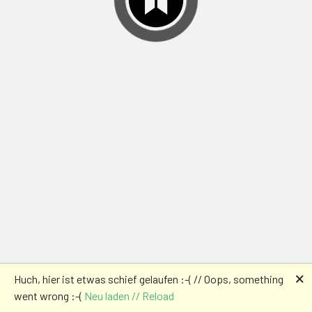
🗙
Huch, hier ist etwas schief gelaufen :-( // Oops, something
went wrong :-(
Neu laden // Reload