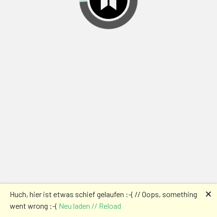
🗙
Huch, hier ist etwas schief gelaufen :-( // Oops, something
went wrong :-(
Neu laden // Reload