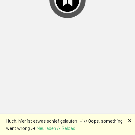
🗙
Huch, hier ist etwas schief gelaufen :-( // Oops, something
went wrong :-(
Neu laden // Reload