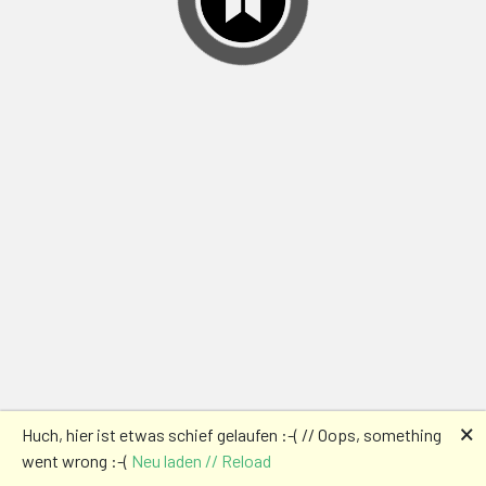
🗙
Huch, hier ist etwas schief gelaufen :-( // Oops, something
went wrong :-(
Neu laden // Reload