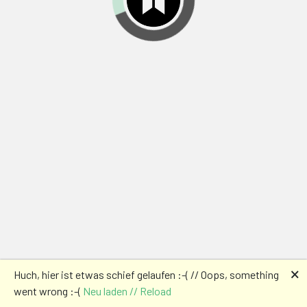
🗙
Huch, hier ist etwas schief gelaufen :-( // Oops, something
went wrong :-(
Neu laden // Reload