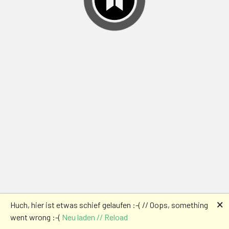
🗙
Huch, hier ist etwas schief gelaufen :-( // Oops, something
went wrong :-(
Neu laden // Reload