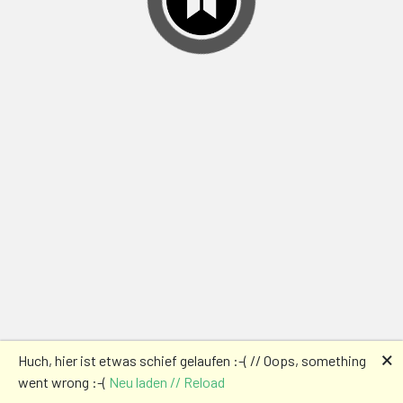
🗙
Huch, hier ist etwas schief gelaufen :-( // Oops, something
went wrong :-(
Neu laden // Reload