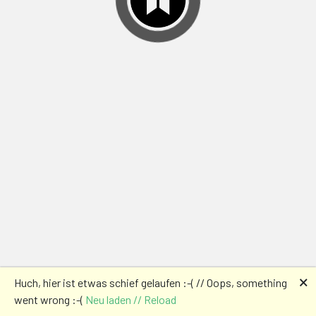
🗙
Huch, hier ist etwas schief gelaufen :-( // Oops, something
went wrong :-(
Neu laden // Reload