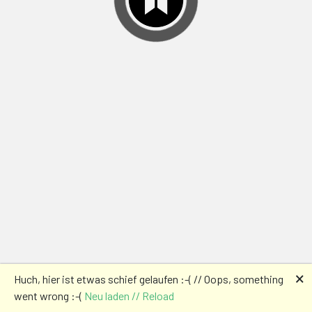
🗙
Huch, hier ist etwas schief gelaufen :-( // Oops, something
went wrong :-(
Neu laden // Reload