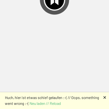
🗙
Huch, hier ist etwas schief gelaufen :-( // Oops, something
went wrong :-(
Neu laden // Reload