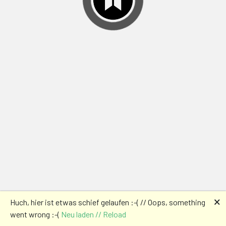
🗙
Huch, hier ist etwas schief gelaufen :-( // Oops, something
went wrong :-(
Neu laden // Reload