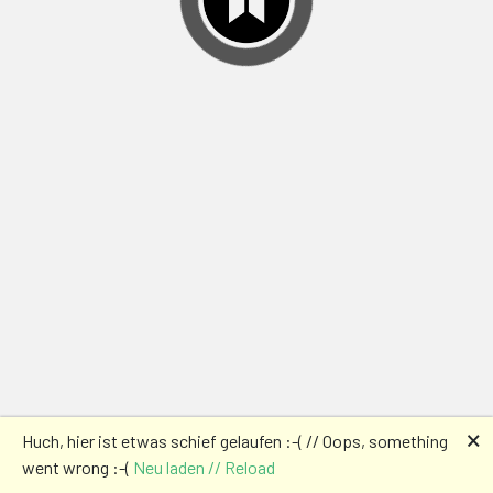
🗙
Huch, hier ist etwas schief gelaufen :-( // Oops, something
went wrong :-(
Neu laden // Reload