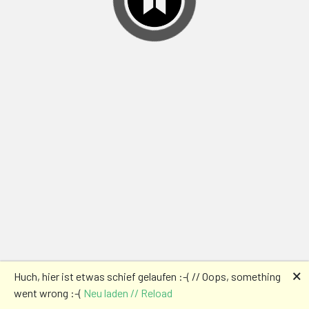
🗙
Huch, hier ist etwas schief gelaufen :-( // Oops, something
went wrong :-(
Neu laden // Reload