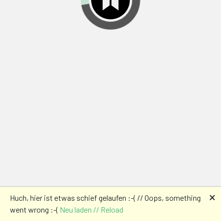
🗙
Huch, hier ist etwas schief gelaufen :-( // Oops, something
went wrong :-(
Neu laden // Reload