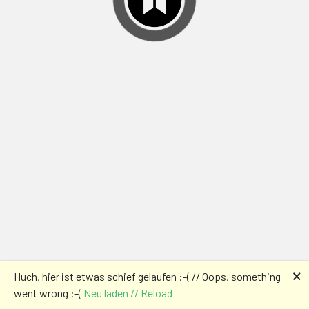
🗙
Huch, hier ist etwas schief gelaufen :-( // Oops, something
went wrong :-(
Neu laden // Reload