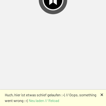
🗙
Huch, hier ist etwas schief gelaufen :-( // Oops, something
went wrong :-(
Neu laden // Reload