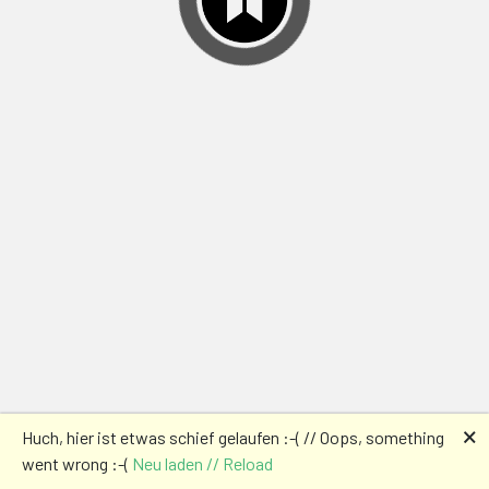
🗙
Huch, hier ist etwas schief gelaufen :-( // Oops, something
went wrong :-(
Neu laden // Reload