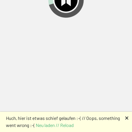
🗙
Huch, hier ist etwas schief gelaufen :-( // Oops, something
went wrong :-(
Neu laden // Reload