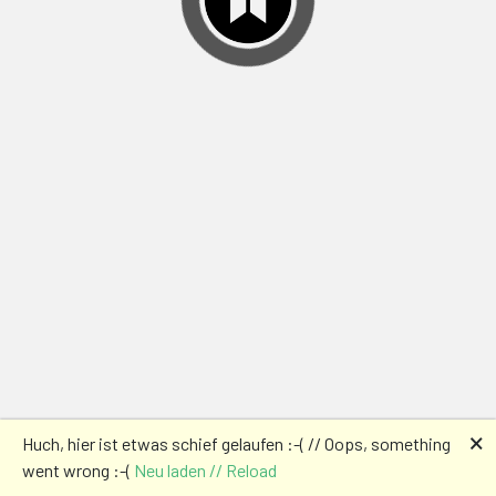
🗙
Huch, hier ist etwas schief gelaufen :-( // Oops, something
went wrong :-(
Neu laden // Reload