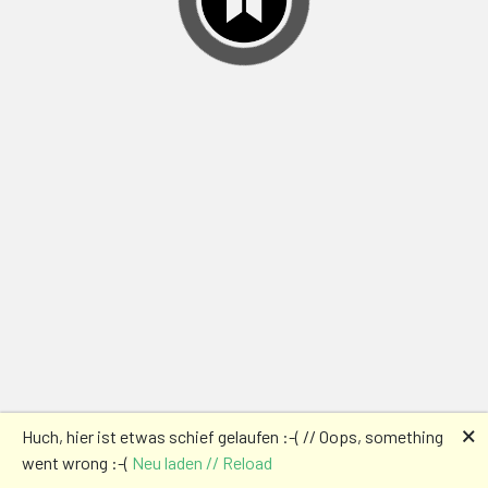
🗙
Huch, hier ist etwas schief gelaufen :-( // Oops, something
went wrong :-(
Neu laden // Reload