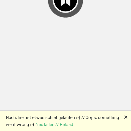
🗙
Huch, hier ist etwas schief gelaufen :-( // Oops, something
went wrong :-(
Neu laden // Reload