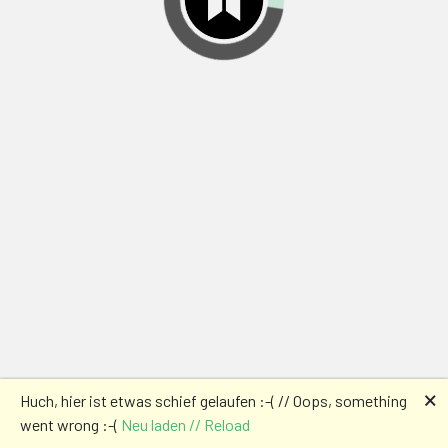
🗙
Huch, hier ist etwas schief gelaufen :-( // Oops, something
went wrong :-(
Neu laden // Reload