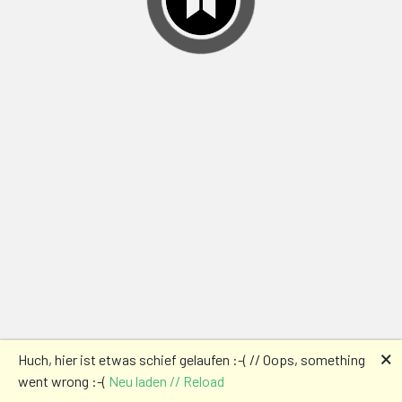
🗙
Huch, hier ist etwas schief gelaufen :-( // Oops, something
went wrong :-(
Neu laden // Reload