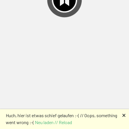
🗙
Huch, hier ist etwas schief gelaufen :-( // Oops, something
went wrong :-(
Neu laden // Reload