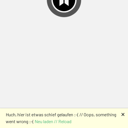
🗙
Huch, hier ist etwas schief gelaufen :-( // Oops, something
went wrong :-(
Neu laden // Reload