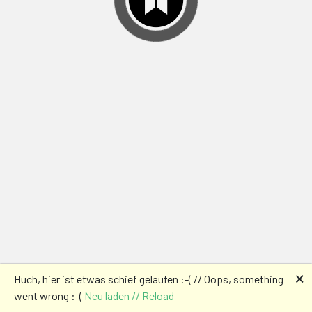
🗙
Huch, hier ist etwas schief gelaufen :-( // Oops, something
went wrong :-(
Neu laden // Reload