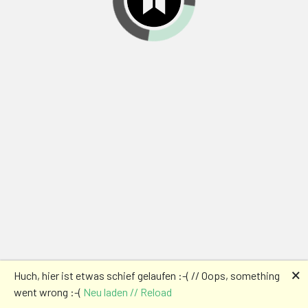
🗙
Huch, hier ist etwas schief gelaufen :-( // Oops, something
went wrong :-(
Neu laden // Reload