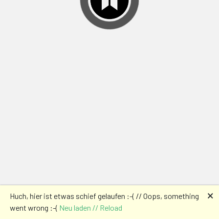
🗙
Huch, hier ist etwas schief gelaufen :-( // Oops, something
went wrong :-(
Neu laden // Reload