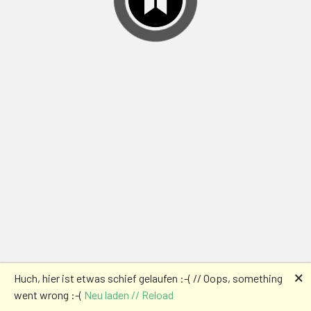
🗙
Huch, hier ist etwas schief gelaufen :-( // Oops, something
went wrong :-(
Neu laden // Reload