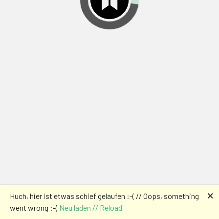
🗙
Huch, hier ist etwas schief gelaufen :-( // Oops, something
went wrong :-(
Neu laden // Reload