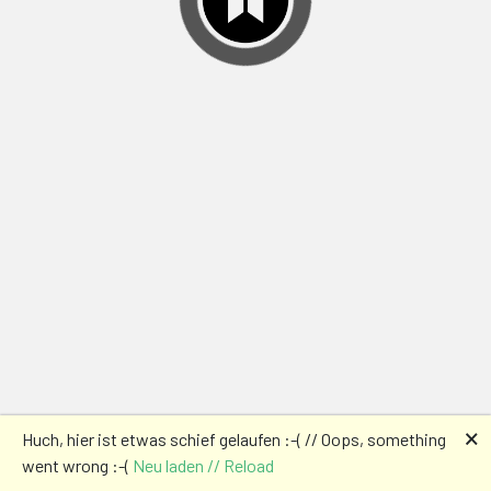
🗙
Huch, hier ist etwas schief gelaufen :-( // Oops, something
went wrong :-(
Neu laden // Reload