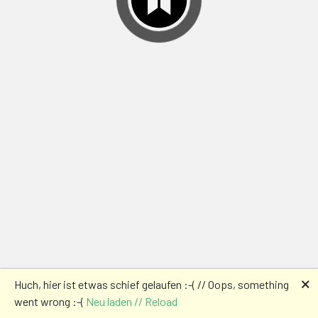
🗙
Huch, hier ist etwas schief gelaufen :-( // Oops, something
went wrong :-(
Neu laden // Reload