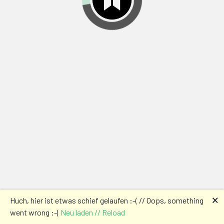
🗙
Huch, hier ist etwas schief gelaufen :-( // Oops, something
went wrong :-(
Neu laden // Reload