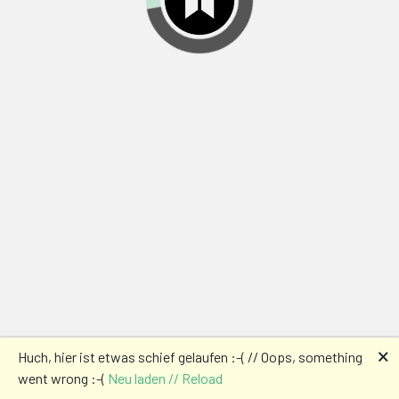
🗙
Huch, hier ist etwas schief gelaufen :-( // Oops, something
went wrong :-(
Neu laden // Reload