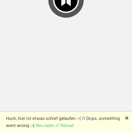
🗙
Huch, hier ist etwas schief gelaufen :-( // Oops, something
went wrong :-(
Neu laden // Reload