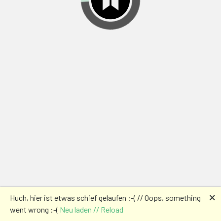
🗙
Huch, hier ist etwas schief gelaufen :-( // Oops, something
went wrong :-(
Neu laden // Reload