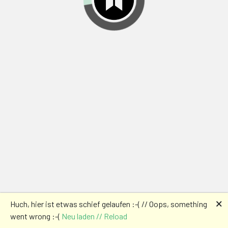
🗙
Huch, hier ist etwas schief gelaufen :-( // Oops, something
went wrong :-(
Neu laden // Reload