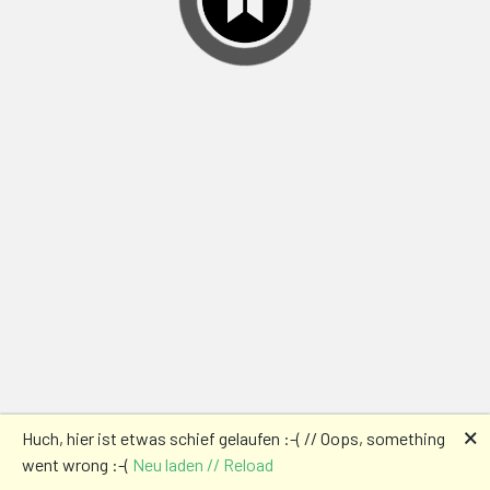
🗙
Huch, hier ist etwas schief gelaufen :-( // Oops, something
went wrong :-(
Neu laden // Reload