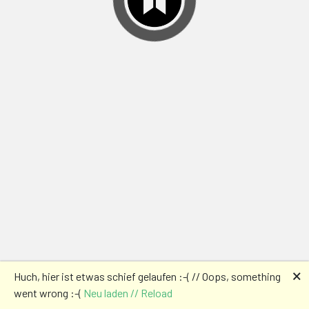
🗙
Huch, hier ist etwas schief gelaufen :-( // Oops, something
went wrong :-(
Neu laden // Reload