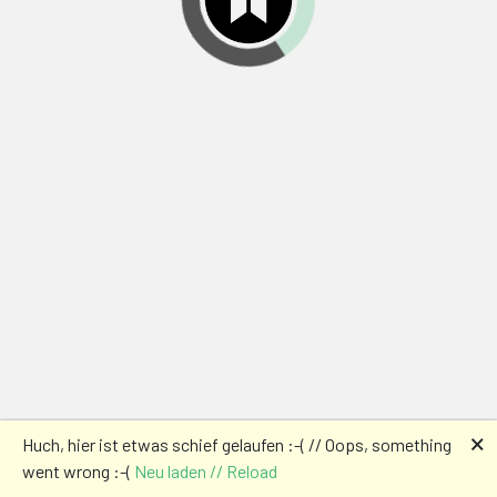
🗙
Huch, hier ist etwas schief gelaufen :-( // Oops, something
went wrong :-(
Neu laden // Reload