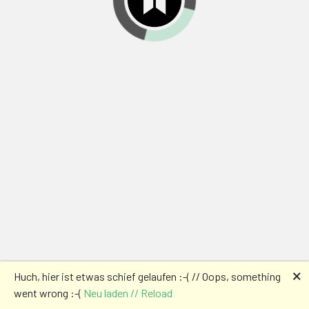
🗙
Huch, hier ist etwas schief gelaufen :-( // Oops, something
went wrong :-(
Neu laden // Reload