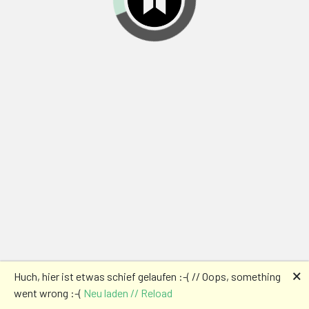
🗙
Huch, hier ist etwas schief gelaufen :-( // Oops, something
went wrong :-(
Neu laden // Reload