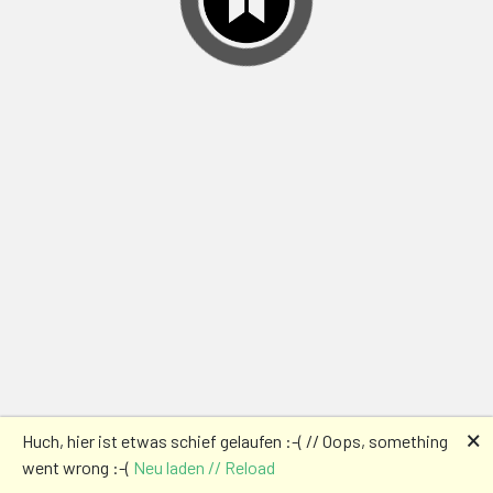
🗙
Huch, hier ist etwas schief gelaufen :-( // Oops, something
went wrong :-(
Neu laden // Reload